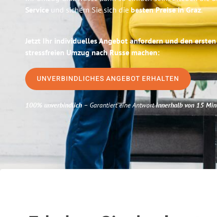
Service
und sichern Sie sich die
besten Preise in Graz
.
Jetzt Ihr individuelles Angebot anfordern und den ersten
stressfreien Umzug nach Russe machen:
UNVERBINDLICHES ANGEBOT ERHALTEN
100% unverbindlich
– Garantiert eine Antwort
innerhalb von 15 Min