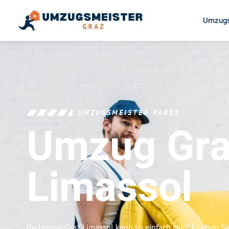
Umzugs
UMZUGSMEISTER PABST
Umzug Gr
Limassol
Ihr Umzug Graz Limassol kann so einfach sein! Erleben S