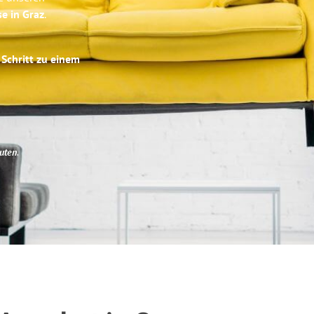
se in Graz
.
 Schritt zu einem
uten
.