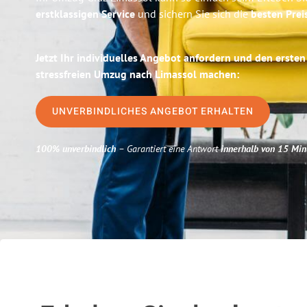
erstklassigen Service
und sichern Sie sich die
besten Prei
Jetzt Ihr individuelles Angebot anfordern und den ersten
stressfreien Umzug nach Limassol machen:
UNVERBINDLICHES ANGEBOT ERHALTEN
100% unverbindlich
– Garantiert eine Antwort
innerhalb von 15 Min