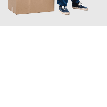
JETZT ANFRAGEN
Erleben Sie mit Umzugsmeister Pabst Graz, wie
einfach und
stressfrei Ihr Umzug Graz Le Mans
sein kann. Unser
Expertenteam steht bereit, um Ihnen einen reibungslosen
Übergang in Ihr neues Zuhause zu garantieren.
Jetzt
unverbindliches Angebot
erhalten &
100€ sparen: