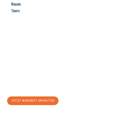
Rouen
Tours
Jetzt anfragen &
Angebot
mit Best-Preis
erhalten!
Schicken Sie uns jetzt Ihre unverbindliche Anfrage und sichern
Sie sich Ihr
individuelles Umzugsangebot für Ihr Anliegen in
Graz
zum Best-Preis! Nutzen Sie die Gelegenheit für einen
stressfreien Umzug
mit maximalem Komfort:
JETZT ANGEBOT ERHALTEN