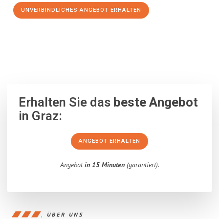
UNVERBINDLICHES ANGEBOT ERHALTEN
100% unverbindlich
– Garantiert eine Antwort
innerhalb von 15
Minuten
.
Erhalten Sie das
beste Angebot
in Graz:
ANGEBOT ERHALTEN
Angebot
in 15 Minuten
(garantiert).
ÜBER UNS