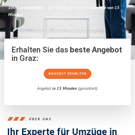
100% unverbindlich
– Garantiert eine Antwort
innerhalb von 15
Minuten
.
Erhalten Sie das
beste Angebot
in Graz:
ANGEBOT ERHALTEN
Angebot
in 15 Minuten
(garantiert).
ÜBER UNS
Ihr Experte für Umzüge in