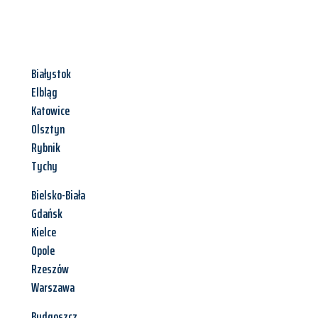
Białystok
Elbląg
Katowice
Olsztyn
Rybnik
Tychy
Bielsko-Biała
Gdańsk
Kielce
Opole
Rzeszów
Warszawa
Bydgoszcz