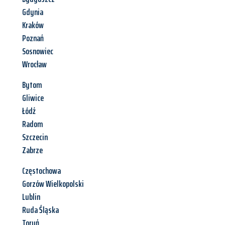
Gdynia
Kraków
Poznań
Sosnowiec
Wrocław
Bytom
Gliwice
Łódź
Radom
Szczecin
Zabrze
Częstochowa
Gorzów Wielkopolski
Lublin
Ruda Śląska
Toruń