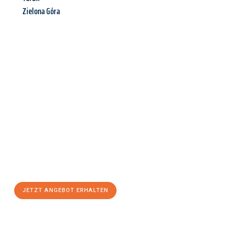
Zielona Góra
Jetzt anfragen &
Angebot
mit Best-Preis
erhalten!
Schicken Sie uns jetzt Ihre unverbindliche Anfrage und sichern
Sie sich Ihr
individuelles Umzugsangebot für Ihr Anliegen in
Graz
zum Best-Preis! Nutzen Sie die Gelegenheit für einen
stressfreien Umzug
mit maximalem Komfort:
JETZT ANGEBOT ERHALTEN