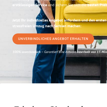
erstklassigen Service
und sichern Sie sich die
besten Prei
Jetzt Ihr individuelles Angebot anfordern und den ersten
stressfreien Umzug nach Serbien machen:
UNVERBINDLICHES ANGEBOT ERHALTEN
100% unverbindlich
– Garantiert eine Antwort
innerhalb von 15 Min