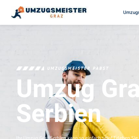
Umzugs
UMZUGSMEISTER PABST
Umzug Gr
Serbien
Ihr Umzug Graz Serbien kann so einfach sein! Erleben Sie