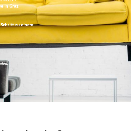
se in Graz
.
 Schritt zu einem
uten
.