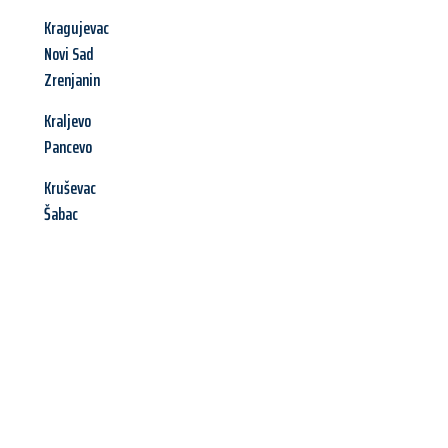
Kragujevac
Novi Sad
Zrenjanin
Kraljevo
Pancevo
Kruševac
Šabac
Jetzt anfragen &
Angebot
mit Best-Preis
erhalten!