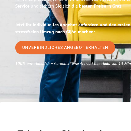
Service
und sichern Sie sich die
besten Preise in Graz
.
Jetzt Ihr individuelles Angebot anfordern und den ersten
stressfreien Umzug nach Gijón machen:
UNVERBINDLICHES ANGEBOT ERHALTEN
100% unverbindlich
– Garantiert eine Antwort
innerhalb von 15 Min