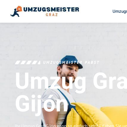
Umzugs
UMZUGSMEISTER PABST
Umzug Gr
Gijón
Ihr Umzug Graz Gijón kann so einfach sein! Erleben Sie 