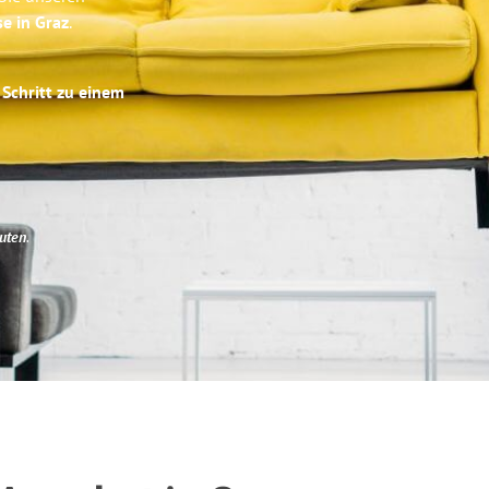
se in Graz
.
 Schritt zu einem
uten
.