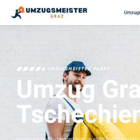
Umzugs
UMZUGSMEISTER PABST
Umzug Gr
Tschechie
Ihr Umzug Graz Tschechien kann so einfach sein! Erleben