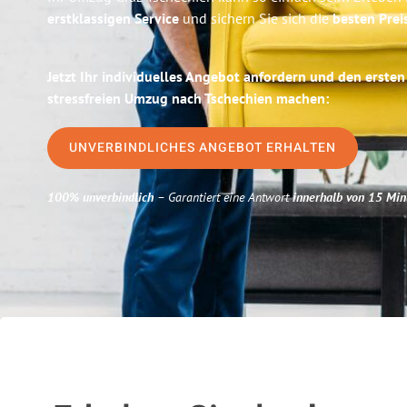
erstklassigen Service
und sichern Sie sich die
besten Prei
Jetzt Ihr individuelles Angebot anfordern und den ersten
stressfreien Umzug nach Tschechien machen:
UNVERBINDLICHES ANGEBOT ERHALTEN
100% unverbindlich
– Garantiert eine Antwort
innerhalb von 15 Min