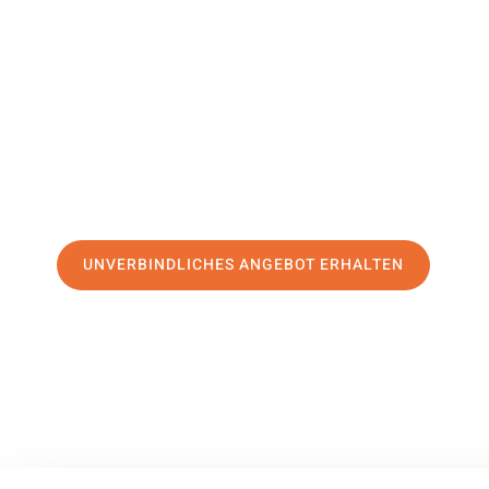
Labem
Ihr Umzug Graz Osti nad Labem kann so einfach sein! Erl
erstklassigen Service
und sichern Sie sich die
besten Prei
Jetzt Ihr individuelles Angebot anfordern und den ersten
stressfreien Umzug nach Osti nad Labem machen:
UNVERBINDLICHES ANGEBOT ERHALTEN
100% unverbindlich
– Garantiert eine Antwort
innerhalb von 15 Min