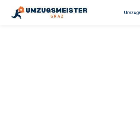
Umzugs
UMZUGSMEISTER PABST
Umzug Gr
Osti Nad