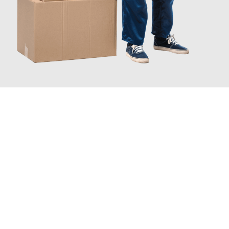
JETZT ANFRAGEN
Erleben Sie mit Umzugsmeister Pabst Graz, wie
einfach und
stressfrei Ihr Umzug Graz Szombathely
sein kann. Unser
Expertenteam steht bereit, um Ihnen einen reibungslosen
Übergang in Ihr neues Zuhause zu garantieren.