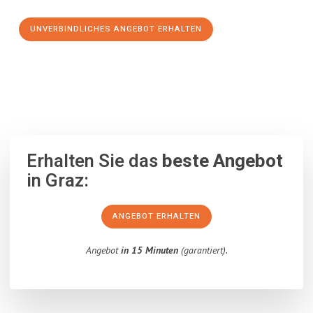
UNVERBINDLICHES ANGEBOT ERHALTEN
100% unverbindlich
– Garantiert eine Antwort
innerhalb von 15
Minuten
.
Erhalten Sie das
beste Angebot
in Graz:
ANGEBOT ERHALTEN
Angebot
in 15 Minuten
(garantiert).