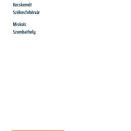
Kecskemét
Székesfehérvár
Miskolc
Szombathely
Jetzt anfragen &
Angebot
mit Best-Preis
erhalten!
Schicken Sie uns jetzt Ihre unverbindliche Anfrage und sichern
Sie sich Ihr
individuelles Umzugsangebot für Ihr Anliegen in
Graz
zum Best-Preis! Nutzen Sie die Gelegenheit für einen
stressfreien Umzug
mit maximalem Komfort: