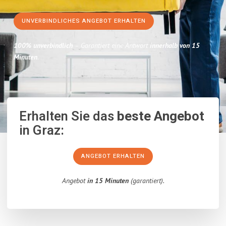
UNVERBINDLICHES ANGEBOT ERHALTEN
100% unverbindlich
– Garantiert eine Antwort
innerhalb von 15
Minuten
.
Erhalten Sie das
beste Angebot
in Graz:
ANGEBOT ERHALTEN
Angebot
in 15 Minuten
(garantiert).