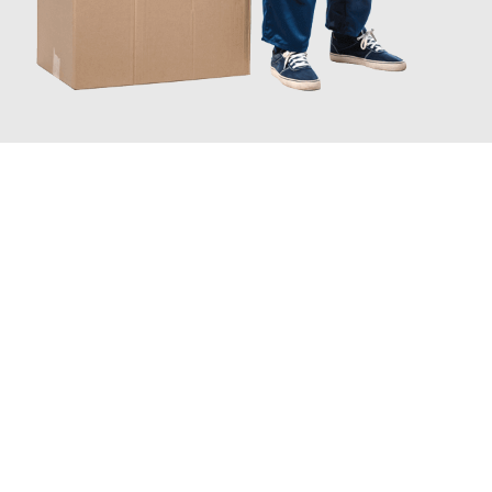
JETZT ANFRAGEN
Erleben Sie mit Umzugsmeister Pabst Graz, wie
einfach und
stressfrei Ihr Umzug Graz Bulgarien
sein kann. Unser
Expertenteam steht bereit, um Ihnen einen reibungslosen
Übergang in Ihr neues Zuhause zu garantieren.
Jetzt
unverbindliches Angebot
erhalten &