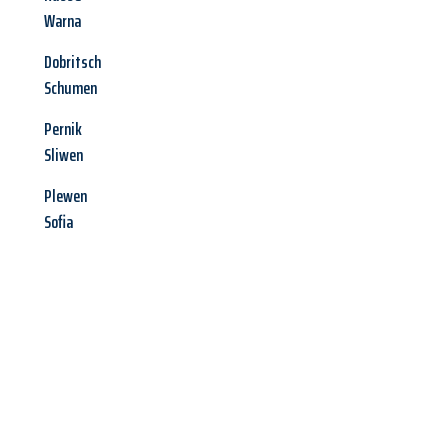
Warna
Dobritsch
Schumen
Pernik
Sliwen
Plewen
Sofia
Jetzt anfragen &
Angebot
mit Best-Preis
erhalten!