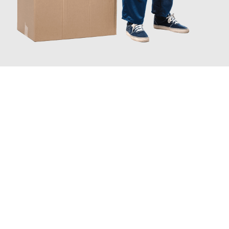
JETZT ANFRAGEN
Erleben Sie mit Umzugsmeister Pabst Graz, wie
einfach und
stressfrei Ihr Umzug Graz Fredericia
sein kann. Unser
Expertenteam steht bereit, um Ihnen einen reibungslosen
Übergang in Ihr neues Zuhause zu garantieren.
Jetzt
unverbindliches Angebot
erhalten &