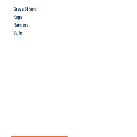
Greve Strand
Koge
Randers
Vejle
Jetzt anfragen &
Angebot
mit Best-Preis
erhalten!
Schicken Sie uns jetzt Ihre unverbindliche Anfrage und sichern
Sie sich Ihr
individuelles Umzugsangebot für Ihr Anliegen in
Graz
zum Best-Preis! Nutzen Sie die Gelegenheit für einen
stressfreien Umzug
mit maximalem Komfort: