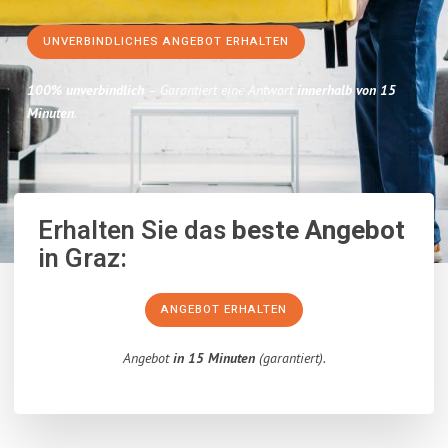
UNVERBINDLICHES ANGEBOT ERHALTEN
100% unverbindlich
– Garantiert eine Antwort
innerhalb von 15
Minuten
.
Erhalten Sie das
beste Angebot
in Graz:
ANGEBOT ERHALTEN
Angebot
in 15 Minuten
(garantiert).