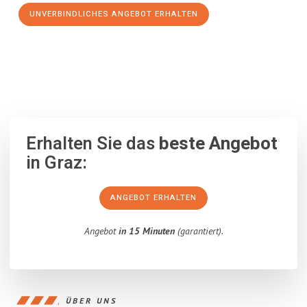
UNVERBINDLICHES ANGEBOT ERHALTEN
100% unverbindlich
– Garantiert eine Antwort
innerhalb von 15
Minuten
.
Erhalten Sie das
beste Angebot
in Graz:
ANGEBOT ERHALTEN
Angebot
in 15 Minuten
(garantiert).
ÜBER UNS