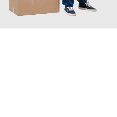
JETZT ANFRAGEN
Erleben Sie mit Umzugsmeister Pabst Graz, wie
einfach und
stressfrei Ihr Umzug Graz Kolding
sein kann. Unser
Expertenteam steht bereit, um Ihnen einen reibungslosen
Übergang in Ihr neues Zuhause zu garantieren.
Jetzt
unverbindliches Angebot
erhalten &
100€ sparen: