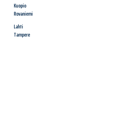
Kuopio
Rovaniemi
Lahti
Tampere
Jetzt anfragen &
Angebot
mit Best-Preis
erhalten!
Schicken Sie uns jetzt Ihre unverbindliche Anfrage und sichern
Sie sich Ihr
individuelles Umzugsangebot für Ihr Anliegen in
Graz
zum Best-Preis! Nutzen Sie die Gelegenheit für einen
stressfreien Umzug
mit maximalem Komfort: