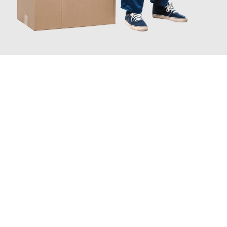
JETZT ANFRAGEN
Erleben Sie mit Umzugsmeister Pabst Graz, wie
einfach und
stressfrei Ihr Umzug Graz Helsinki
sein kann. Unser
Expertenteam steht bereit, um Ihnen einen reibungslosen
Übergang in Ihr neues Zuhause zu garantieren.
Jetzt
unverbindliches Angebot
erhalten &
100€ sparen: