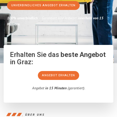
UNVERBINDLICHES ANGEBOT ERHALTEN
100% unverbindlich
– Garantiert eine Antwort
innerhalb von 15
Minuten
.
Erhalten Sie das
beste Angebot
in Graz:
ANGEBOT ERHALTEN
Angebot
in 15 Minuten
(garantiert).
ÜBER UNS