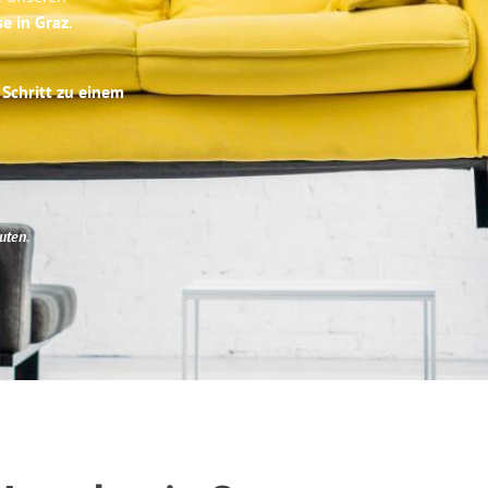
se in Graz
.
 Schritt zu einem
uten
.