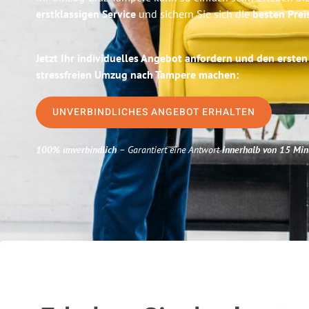
erstklassigen Service
und sichern Sie sich die
besten Prei
Jetzt Ihr individuelles Angebot anfordern und den ersten
stressfreien Umzug nach Tampere machen:
UNVERBINDLICHES ANGEBOT ERHALTEN
100% unverbindlich
– Garantiert eine Antwort
innerhalb von 15 Min