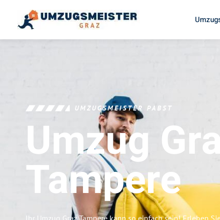
Umzugs
UMZUGSMEISTER PABST
Umzug Gr
Tampere
Ihr Umzug Graz Tampere kann so einfach sein! Erleben Si