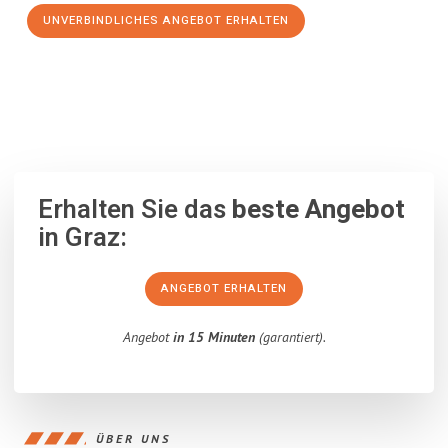
UNVERBINDLICHES ANGEBOT ERHALTEN
100% unverbindlich
– Garantiert eine Antwort
innerhalb von 15
Minuten
.
Erhalten Sie das
beste Angebot
in Graz:
ANGEBOT ERHALTEN
Angebot
in 15 Minuten
(garantiert).
ÜBER UNS