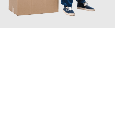
JETZT ANFRAGEN
Erleben Sie mit Umzugsmeister Pabst Graz, wie
einfach und
stressfrei Ihr Umzug Graz Diekirch
sein kann. Unser
Expertenteam steht bereit, um Ihnen einen reibungslosen
Übergang in Ihr neues Zuhause zu garantieren.
Jetzt
unverbindliches Angebot
erhalten &
100€ sparen: