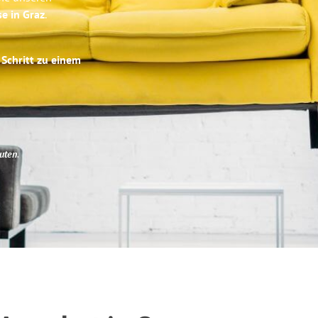
se in Graz
.
 Schritt zu einem
uten
.