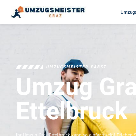
Umzugs
UMZUGSMEISTER PABST
Umzug Gr
Ettelbruck
Ihr Umzug Graz Ettelbruck kann so einfach sein! Erleben 