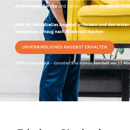
erstklassigen Service
und sichern Sie sich die
besten Prei
Jetzt Ihr individuelles Angebot anfordern und den ersten
stressfreien Umzug nach Ettelbruck machen:
UNVERBINDLICHES ANGEBOT ERHALTEN
100% unverbindlich
– Garantiert eine Antwort
innerhalb von 15 Min