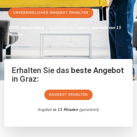
UNVERBINDLICHES ANGEBOT ERHALTEN
100% unverbindlich
– Garantiert eine Antwort
innerhalb von 15
Minuten
.
Erhalten Sie das
beste Angebot
in Graz:
ANGEBOT ERHALTEN
Angebot
in 15 Minuten
(garantiert).