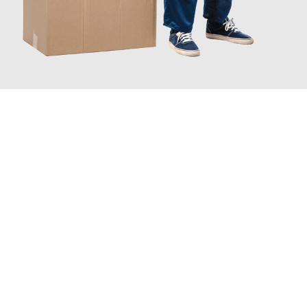
JETZT ANFRAGEN
Erleben Sie mit Umzugsmeister Pabst Graz, wie
einfach und
stressfrei Ihr Umzug Graz Klagenfurt
sein kann. Unser
Expertenteam steht bereit, um Ihnen einen reibungslosen
Übergang in Ihr neues Zuhause zu garantieren.
Jetzt
unverbindliches Angebot
erhalten &