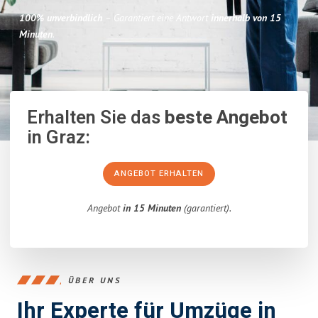
100% unverbindlich
– Garantiert eine Antwort
innerhalb von 15
Minuten
.
Erhalten Sie das
beste Angebot
in Graz:
ANGEBOT ERHALTEN
Angebot
in 15 Minuten
(garantiert).
ÜBER UNS
Ihr Experte für Umzüge in