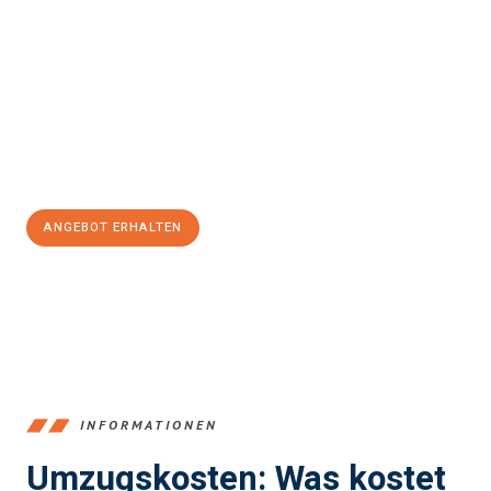
Erleben Sie mit Umzugsmeister Pabst Graz, wie
einfach und
stressfrei Ihr Umzug Graz Drobeta Turnu-Severin
sein kann.
Unser Expertenteam steht bereit, um Ihnen einen reibungslosen
Übergang in Ihr neues Zuhause zu garantieren.
Jetzt
unverbindliches Angebot
erhalten &
100€ sparen:
ANGEBOT ERHALTEN
+43316440196
INFORMATIONEN
Umzugskosten: Was kostet