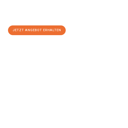
Sie sich Ihr
individuelles Umzugsangebot für Ihr Anliegen in
Graz
zum Best-Preis! Nutzen Sie die Gelegenheit für einen
stressfreien Umzug
mit maximalem Komfort:
JETZT ANGEBOT ERHALTEN