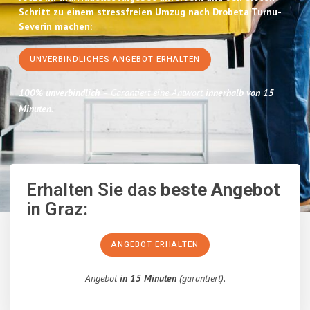
Schritt zu einem stressfreien Umzug nach Drobeta Turnu-
Severin machen:
UNVERBINDLICHES ANGEBOT ERHALTEN
100% unverbindlich
– Garantiert eine Antwort
innerhalb von 15
Minuten
.
Erhalten Sie das
beste Angebot
in Graz:
ANGEBOT ERHALTEN
Angebot
in 15 Minuten
(garantiert).