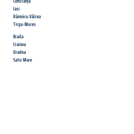
Constanța
Iasi
Râmnicu Vâlcea
Tirgu-Mures
Braila
Craiova
Oradea
Satu-Mare
Jetzt anfragen &
Angebot
mit Best-Preis
erhalten!
Schicken Sie uns jetzt Ihre unverbindliche Anfrage und sichern