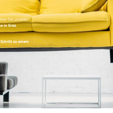
eben Sie unseren
se in Graz
.
 Schritt zu einem
uten
.