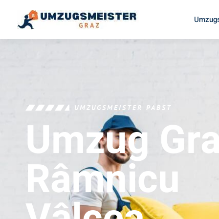
Umzugs
UMZUGSMEISTER PABST
Umzug Gr
Râmnicu