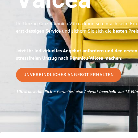
Vâlcea
Ihr Umzug Graz Râmnicu Vâlcea kann so einfach sein! Erl
erstklassigen Service
und sichern Sie sich die
besten Prei
Jetzt Ihr individuelles Angebot anfordern und den ersten
stressfreien Umzug nach Râmnicu Vâlcea machen:
UNVERBINDLICHES ANGEBOT ERHALTEN
100% unverbindlich
– Garantiert eine Antwort
innerhalb von 15 Min