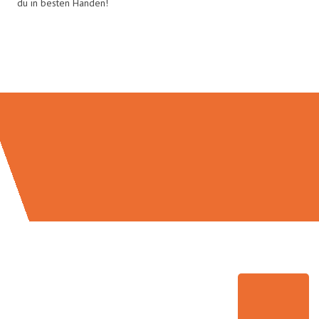
du in besten Händen!
Umzugsmeister Pabst in Zahlen: