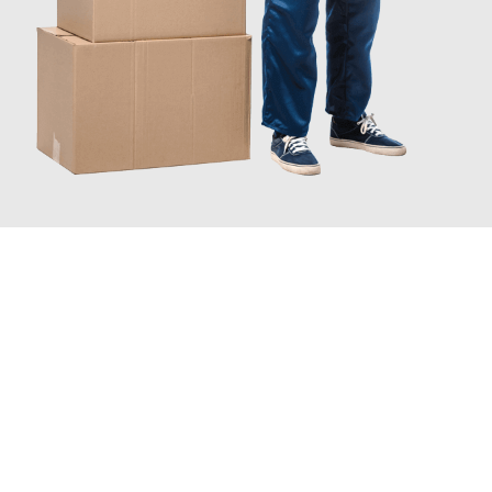
JETZT ANFRAGEN
Erleben Sie mit Umzugsmeister Pabst Graz, wie
einfach und
stressfrei Ihr Umzug Graz Banská Bystrica
sein kann. Unser
Expertenteam steht bereit, um Ihnen einen reibungslosen