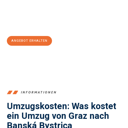
Übergang in Ihr neues Zuhause zu garantieren.
Jetzt
unverbindliches Angebot
erhalten &
100€ sparen:
ANGEBOT ERHALTEN
+43316440196
INFORMATIONEN
Umzugskosten: Was kostet
ein Umzug von Graz nach
Banská Bystrica