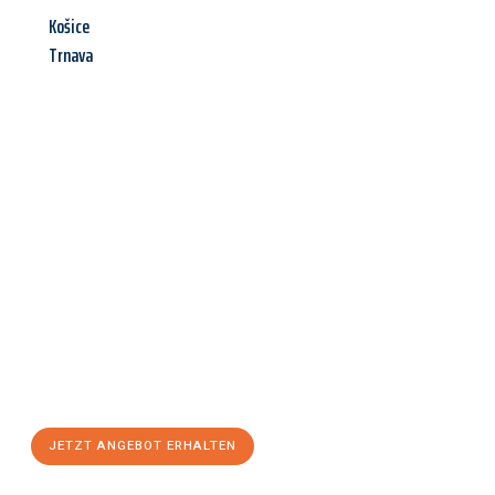
Košice
Trnava
Jetzt anfragen &
Angebot
mit Best-Preis
erhalten!
Schicken Sie uns jetzt Ihre unverbindliche Anfrage und sichern
Sie sich Ihr
individuelles Umzugsangebot für Ihr Anliegen in
Graz
zum Best-Preis! Nutzen Sie die Gelegenheit für einen
stressfreien Umzug
mit maximalem Komfort:
JETZT ANGEBOT ERHALTEN