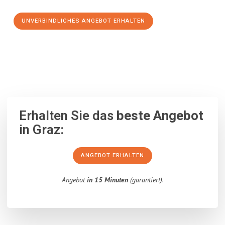
UNVERBINDLICHES ANGEBOT ERHALTEN
100% unverbindlich
– Garantiert eine Antwort
innerhalb von 15
Minuten
.
Erhalten Sie das
beste Angebot
in Graz:
ANGEBOT ERHALTEN
Angebot
in 15 Minuten
(garantiert).