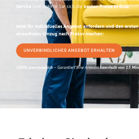
Service
und sichern Sie sich die
besten Preise in Graz
.
Jetzt Ihr individuelles Angebot anfordern und den ersten
stressfreien Umzug nach Prešov machen:
UNVERBINDLICHES ANGEBOT ERHALTEN
100% unverbindlich
– Garantiert eine Antwort
innerhalb von 15 Min