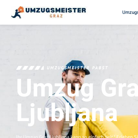
Umzugs
UMZUGSMEISTER PABST
Umzug Gr
Ljubljana
Ihr Umzug Graz Ljubljana kann so einfach sein! Erleben S