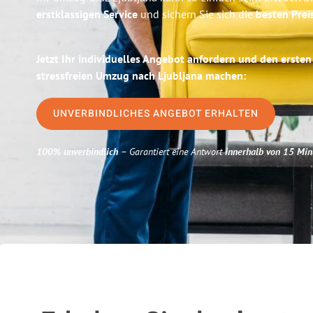
erstklassigen Service
und sichern Sie sich die
besten Prei
Jetzt Ihr individuelles Angebot anfordern und den ersten
stressfreien Umzug nach Ljubljana machen:
UNVERBINDLICHES ANGEBOT ERHALTEN
100% unverbindlich
– Garantiert eine Antwort
innerhalb von 15 Min