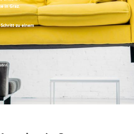
se in Graz
.
 Schritt zu einem
uten
.