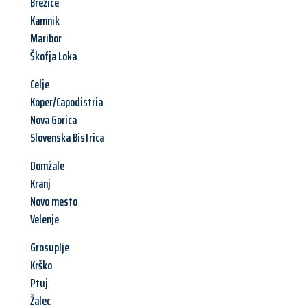
Brežice
Kamnik
Maribor
Škofja Loka
Celje
Koper/Capodistria
Nova Gorica
Slovenska Bistrica
Domžale
Kranj
Novo mesto
Velenje
Grosuplje
Krško
Ptuj
Žalec