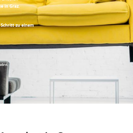
se in Graz
.
 Schritt zu einem
uten
.