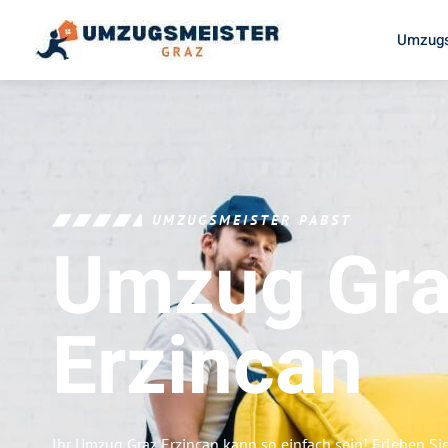
Umzugs
UMZUGSMEISTER PABST
Umzug Gr
Erzincan
Ihr Umzug Graz Erzincan kann so einfach sein! Erleben Si