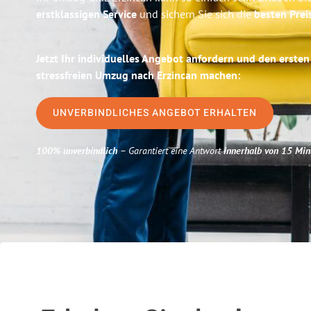
erstklassigen Service
und sichern Sie sich die
besten Prei
Jetzt Ihr individuelles Angebot anfordern und den ersten
stressfreien Umzug nach Erzincan machen:
UNVERBINDLICHES ANGEBOT ERHALTEN
100% unverbindlich
– Garantiert eine Antwort
innerhalb von 15 Min