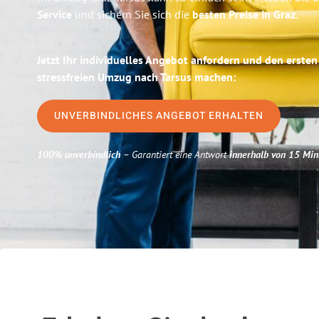
Service
und sichern Sie sich die
besten Preise in Graz
.
Jetzt Ihr individuelles Angebot anfordern und den ersten
stressfreien Umzug nach Tarsus machen:
UNVERBINDLICHES ANGEBOT ERHALTEN
100% unverbindlich
– Garantiert eine Antwort
innerhalb von 15 Min