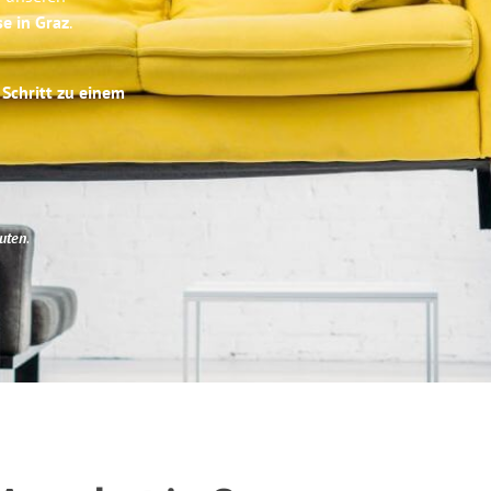
se in Graz
.
 Schritt zu einem
uten
.