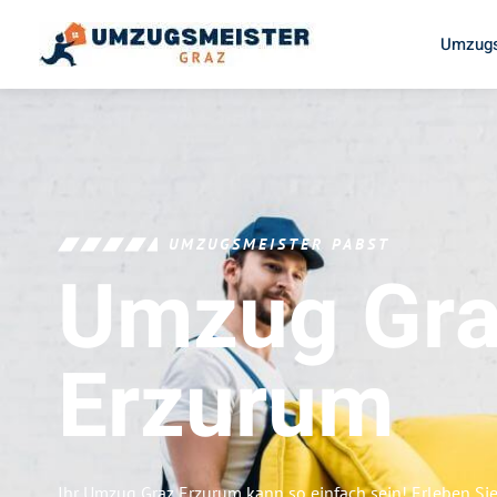
Umzugs
UMZUGSMEISTER PABST
Umzug Gr
Erzurum
Ihr Umzug Graz Erzurum kann so einfach sein! Erleben Si