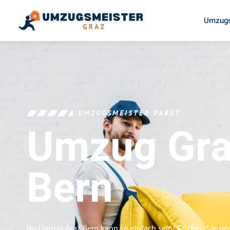
Umzugs
UMZUGSMEISTER PABST
Umzug Gr
Bern
Ihr Umzug Graz Bern kann so einfach sein! Erleben Sie u