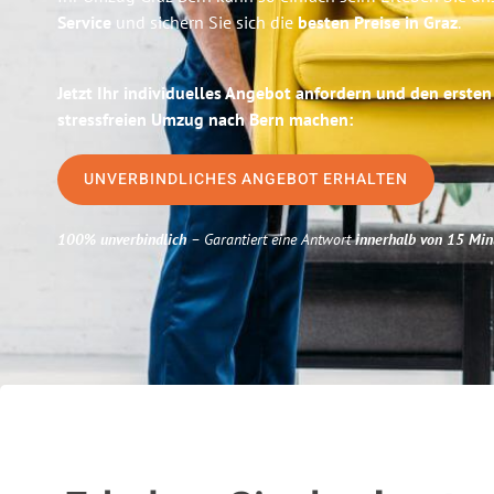
Service
und sichern Sie sich die
besten Preise in Graz
.
Jetzt Ihr individuelles Angebot anfordern und den ersten
stressfreien Umzug nach Bern machen:
UNVERBINDLICHES ANGEBOT ERHALTEN
100% unverbindlich
– Garantiert eine Antwort
innerhalb von 15 Min