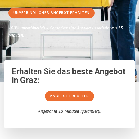
UNVERBINDLICHES ANGEBOT ERHALTEN
100% unverbindlich
– Garantiert eine Antwort
innerhalb von 15
Minuten
.
Erhalten Sie das
beste Angebot
in Graz:
ANGEBOT ERHALTEN
Angebot
in 15 Minuten
(garantiert).