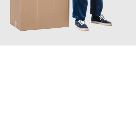
JETZT ANFRAGEN
Erleben Sie mit Umzugsmeister Pabst Graz, wie
einfach und
stressfrei Ihr Umzug Graz Kreuzlingen
sein kann. Unser
Expertenteam steht bereit, um Ihnen einen reibungslosen
Übergang in Ihr neues Zuhause zu garantieren.