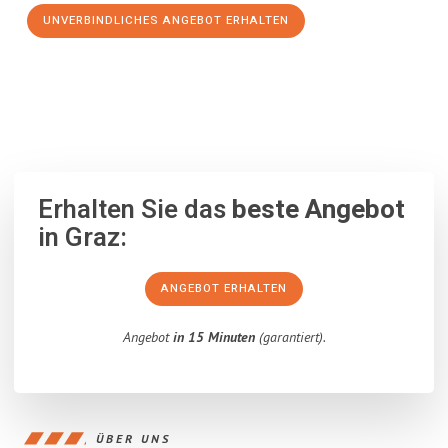
UNVERBINDLICHES ANGEBOT ERHALTEN
100% unverbindlich
– Garantiert eine Antwort
innerhalb von 15
Minuten
.
Erhalten Sie das
beste Angebot
in Graz:
ANGEBOT ERHALTEN
Angebot
in 15 Minuten
(garantiert).
ÜBER UNS