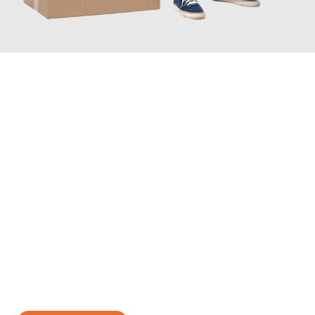
JETZT ANFRAGEN
Erleben Sie mit Umzugsmeister Pabst Graz, wie
einfach und
stressfrei Ihr Umzug Graz Vernier
sein kann. Unser
Expertenteam steht bereit, um Ihnen einen reibungslosen
Übergang in Ihr neues Zuhause zu garantieren.
Jetzt
unverbindliches Angebot
erhalten &
100€ sparen: