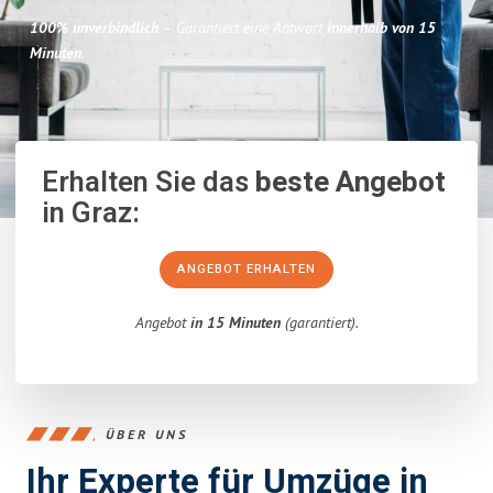
100% unverbindlich
– Garantiert eine Antwort
innerhalb von 15
Minuten
.
Erhalten Sie das
beste Angebot
in Graz:
ANGEBOT ERHALTEN
Angebot
in 15 Minuten
(garantiert).
ÜBER UNS
Ihr Experte für Umzüge in