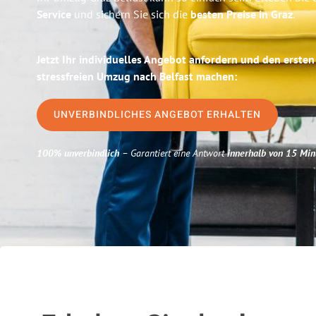
Service
und sichern Sie sich die
besten Preise in Graz
.
Jetzt Ihr individuelles Angebot anfordern und den ersten
stressfreien Umzug nach Belfast machen:
UNVERBINDLICHES ANGEBOT ERHALTEN
100% unverbindlich
– Garantiert eine Antwort
innerhalb von 15 Min