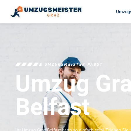
Umzugs
UMZUGSMEISTER PABST
Umzug Gr
Belfast
Ihr Umzug Graz Belfast kann so einfach sein! Erleben Sie