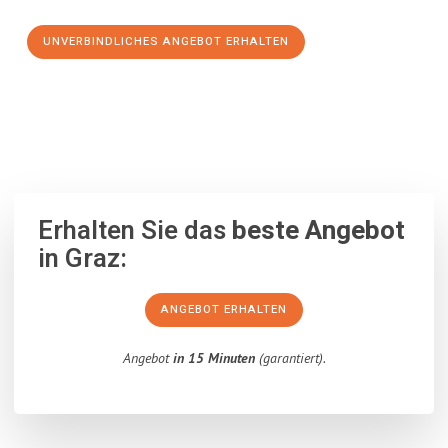
UNVERBINDLICHES ANGEBOT ERHALTEN
100% unverbindlich
– Garantiert eine Antwort
innerhalb von 15
Minuten
.
Erhalten Sie das
beste Angebot
in Graz:
ANGEBOT ERHALTEN
Angebot
in 15 Minuten
(garantiert).