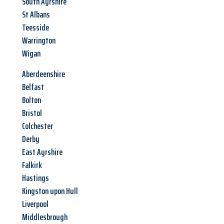
South Ayrshire
St Albans
Teesside
Warrington
Wigan
Aberdeenshire
Belfast
Bolton
Bristol
Colchester
Derby
East Ayrshire
Falkirk
Hastings
Kingston upon Hull
Liverpool
Middlesbrough