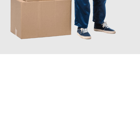
JETZT ANFRAGEN
Erleben Sie mit Umzugsmeister Pabst Graz, wie
einfach und
stressfrei Ihr Umzug Graz Stoke-on-Trent
sein kann. Unser
Expertenteam steht bereit, um Ihnen einen reibungslosen
Übergang in Ihr neues Zuhause zu garantieren.