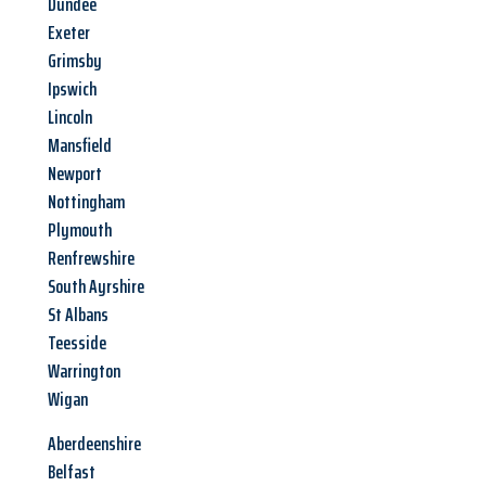
Dundee
Exeter
Grimsby
Ipswich
Lincoln
Mansfield
Newport
Nottingham
Plymouth
Renfrewshire
South Ayrshire
St Albans
Teesside
Warrington
Wigan
Aberdeenshire
Belfast