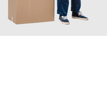
JETZT ANFRAGEN
Erleben Sie mit Umzugsmeister Pabst Graz, wie
einfach und
stressfrei Ihr Umzug Graz Chesterfield
sein kann. Unser
Expertenteam steht bereit, um Ihnen einen reibungslosen
Übergang in Ihr neues Zuhause zu garantieren.