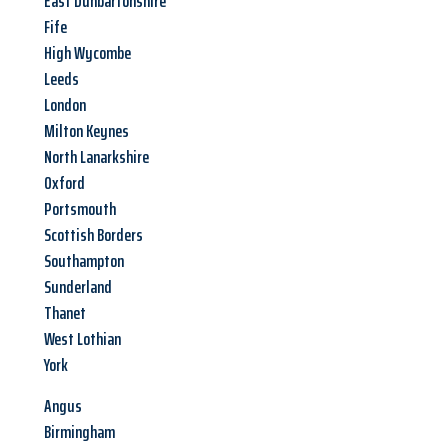
East Dunbartonshire
Fife
High Wycombe
Leeds
London
Milton Keynes
North Lanarkshire
Oxford
Portsmouth
Scottish Borders
Southampton
Sunderland
Thanet
West Lothian
York
Angus
Birmingham