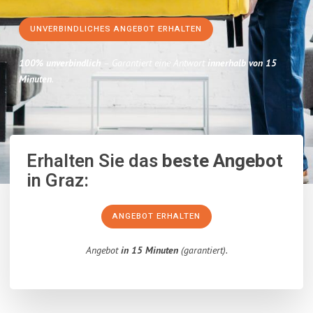
UNVERBINDLICHES ANGEBOT ERHALTEN
100% unverbindlich
– Garantiert eine Antwort
innerhalb von 15
Minuten
.
Erhalten Sie das
beste Angebot
in Graz:
ANGEBOT ERHALTEN
Angebot
in 15 Minuten
(garantiert).