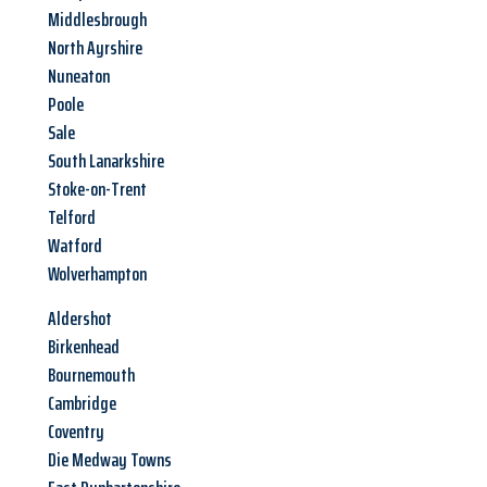
Middlesbrough
North Ayrshire
Nuneaton
Poole
Sale
South Lanarkshire
Stoke-on-Trent
Telford
Watford
Wolverhampton
Aldershot
Birkenhead
Bournemouth
Cambridge
Coventry
Die Medway Towns