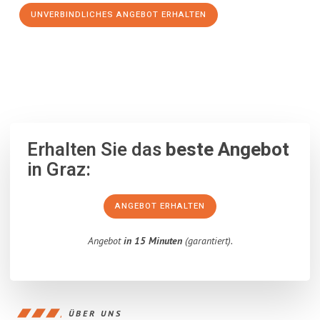
UNVERBINDLICHES ANGEBOT ERHALTEN
100% unverbindlich
– Garantiert eine Antwort
innerhalb von 15
Minuten
.
Erhalten Sie das
beste Angebot
in Graz:
ANGEBOT ERHALTEN
Angebot
in 15 Minuten
(garantiert).
ÜBER UNS