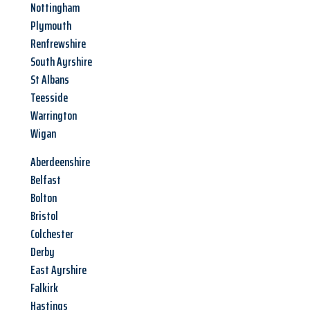
Nottingham
Plymouth
Renfrewshire
South Ayrshire
St Albans
Teesside
Warrington
Wigan
Aberdeenshire
Belfast
Bolton
Bristol
Colchester
Derby
East Ayrshire
Falkirk
Hastings