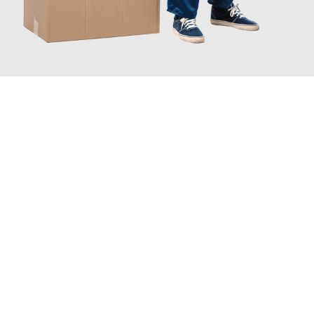
JETZT ANFRAGEN
Erleben Sie mit Umzugsmeister Pabst Graz, wie
einfach und
stressfrei Ihr Umzug Graz Watford
sein kann. Unser
Expertenteam steht bereit, um Ihnen einen reibungslosen
Übergang in Ihr neues Zuhause zu garantieren.
Jetzt
unverbindliches Angebot
erhalten &
100€ sparen: