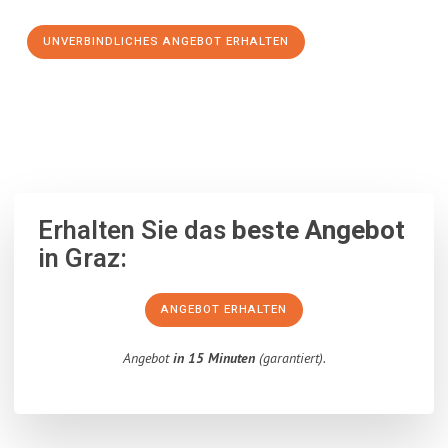
UNVERBINDLICHES ANGEBOT ERHALTEN
100% unverbindlich
– Garantiert eine Antwort
innerhalb von 15
Minuten
.
Erhalten Sie das
beste Angebot
in Graz:
ANGEBOT ERHALTEN
Angebot
in 15 Minuten
(garantiert).