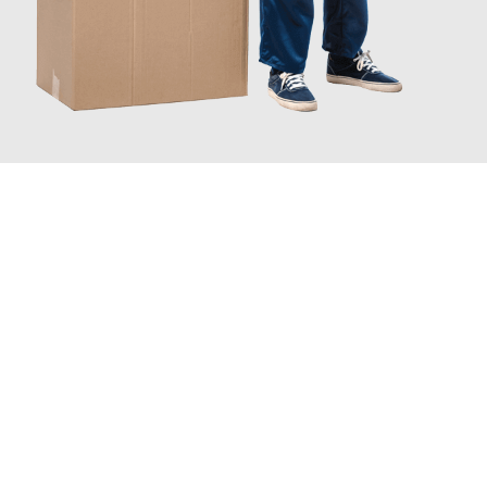
JETZT ANFRAGEN
Erleben Sie mit Umzugsmeister Pabst Graz, wie
einfach und
stressfrei Ihr Umzug Graz Amsterdam
sein kann. Unser
Expertenteam steht bereit, um Ihnen einen reibungslosen
Übergang in Ihr neues Zuhause zu garantieren.