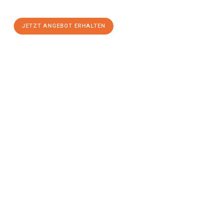
stressfreien Umzug
mit maximalem Komfort:
JETZT ANGEBOT ERHALTEN