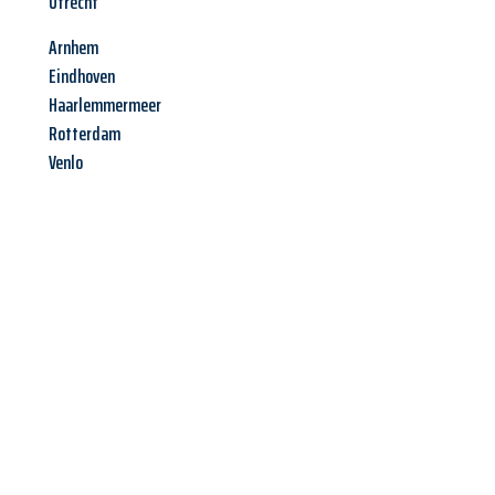
Utrecht
Arnhem
Eindhoven
Haarlemmermeer
Rotterdam
Venlo
Jetzt anfragen &
Angebot
mit Best-Preis
erhalten!
Schicken Sie uns jetzt Ihre unverbindliche Anfrage und sichern
Sie sich Ihr
individuelles Umzugsangebot für Ihr Anliegen in
Graz
zum Best-Preis! Nutzen Sie die Gelegenheit für einen