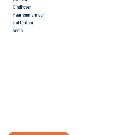
Eindhoven
Haarlemmermeer
Rotterdam
Venlo
Jetzt anfragen &
Angebot
mit Best-Preis
erhalten!
Schicken Sie uns jetzt Ihre unverbindliche Anfrage und sichern
Sie sich Ihr
individuelles Umzugsangebot für Ihr Anliegen in
Graz
zum Best-Preis! Nutzen Sie die Gelegenheit für einen
stressfreien Umzug
mit maximalem Komfort: