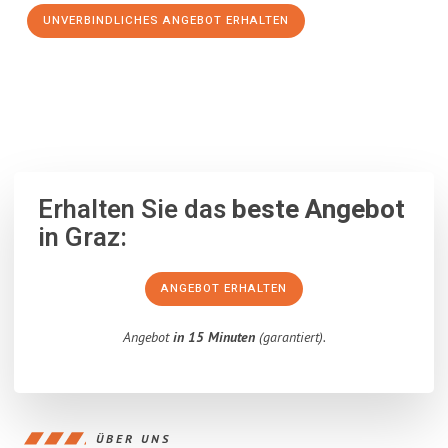
UNVERBINDLICHES ANGEBOT ERHALTEN
100% unverbindlich
– Garantiert eine Antwort
innerhalb von 15
Minuten
.
Erhalten Sie das
beste Angebot
in Graz:
ANGEBOT ERHALTEN
Angebot
in 15 Minuten
(garantiert).
ÜBER UNS