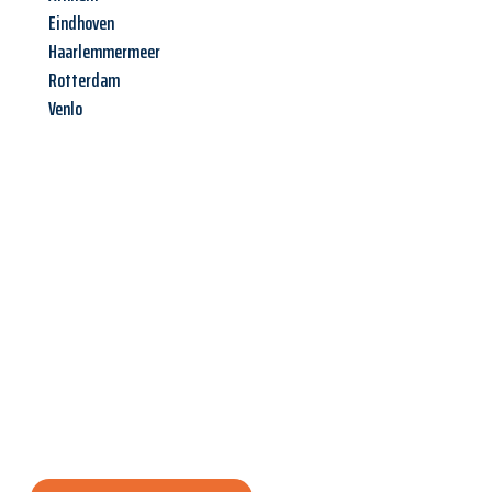
Eindhoven
Haarlemmermeer
Rotterdam
Venlo
Jetzt anfragen &
Angebot
mit Best-Preis
erhalten!
Schicken Sie uns jetzt Ihre unverbindliche Anfrage und sichern
Sie sich Ihr
individuelles Umzugsangebot für Ihr Anliegen in
Graz
zum Best-Preis! Nutzen Sie die Gelegenheit für einen
stressfreien Umzug
mit maximalem Komfort: