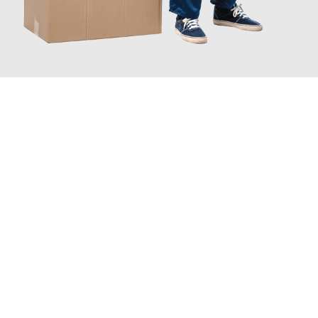
JETZT ANFRAGEN
Erleben Sie mit Umzugsmeister Pabst Graz, wie
einfach und
stressfrei Ihr Umzug Graz Emmen
sein kann. Unser
Expertenteam steht bereit, um Ihnen einen reibungslosen
Übergang in Ihr neues Zuhause zu garantieren.
Jetzt
unverbindliches Angebot
erhalten &
100€ sparen: