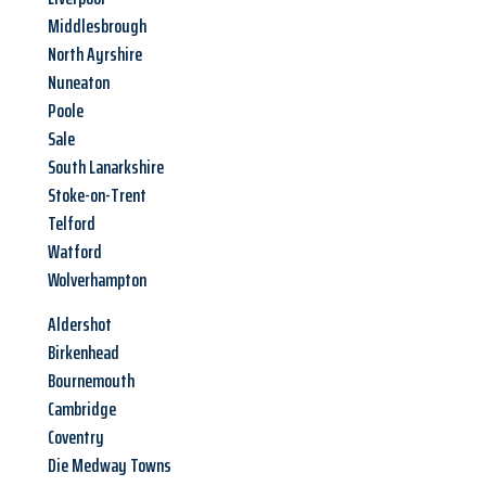
Middlesbrough
North Ayrshire
Nuneaton
Poole
Sale
South Lanarkshire
Stoke-on-Trent
Telford
Watford
Wolverhampton
Aldershot
Birkenhead
Bournemouth
Cambridge
Coventry
Die Medway Towns