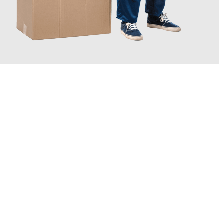
JETZT ANFRAGEN
Erleben Sie mit Umzugsmeister Pabst Graz, wie
einfach und
stressfrei Ihr Umzug Graz Newcastle
sein kann. Unser
Expertenteam steht bereit, um Ihnen einen reibungslosen
Übergang in Ihr neues Zuhause zu garantieren.
Jetzt
unverbindliches Angebot
erhalten &