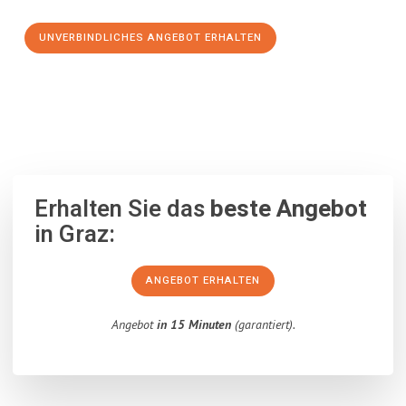
UNVERBINDLICHES ANGEBOT ERHALTEN
100% unverbindlich
– Garantiert eine Antwort
innerhalb von 15
Minuten
.
Erhalten Sie das
beste Angebot
in Graz:
ANGEBOT ERHALTEN
Angebot
in 15 Minuten
(garantiert).