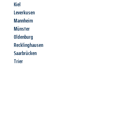
Kiel
Leverkusen
Mannheim
Münster
Oldenburg
Recklinghausen
Saarbrücken
Trier
Jetzt anfragen &
Angebot
mit Best-Preis
erhalten!
Schicken Sie uns jetzt Ihre unverbindliche Anfrage und sichern