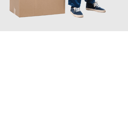
JETZT ANFRAGEN
Erleben Sie mit Umzugsmeister Pabst Graz, wie
einfach und
stressfrei Ihr Umzug Graz Bochum
sein kann. Unser
Expertenteam steht bereit, um Ihnen einen reibungslosen
Übergang in Ihr neues Zuhause zu garantieren.
Jetzt
unverbindliches Angebot
erhalten &
100€ sparen: