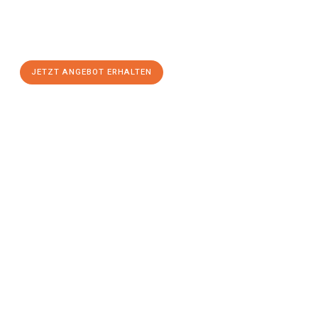
Sie sich Ihr
individuelles Umzugsangebot für Ihr Anliegen in
Graz
zum Best-Preis! Nutzen Sie die Gelegenheit für einen
stressfreien Umzug
mit maximalem Komfort:
JETZT ANGEBOT ERHALTEN