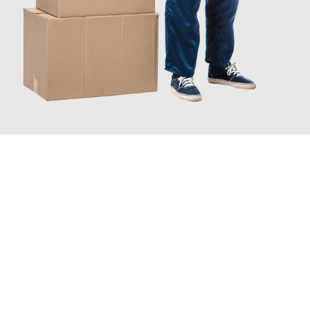
JETZT ANFRAGEN
Erleben Sie mit Umzugsmeister Pabst Graz, wie
einfach und
stressfrei Ihr Umzug Graz Gelsenkirchen
sein kann. Unser
Expertenteam steht bereit, um Ihnen einen reibungslosen
Übergang in Ihr neues Zuhause zu garantieren.