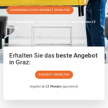
UNVERBINDLICHES ANGEBOT ERHALTEN
100% unverbindlich
– Garantiert eine Antwort
innerhalb von 15
Minuten
.
Erhalten Sie das
beste Angebot
in Graz:
ANGEBOT ERHALTEN
Angebot
in 15 Minuten
(garantiert).