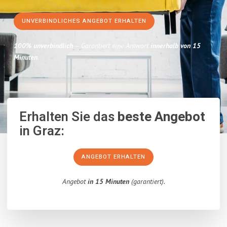
UNVERBINDLICHES ANGEBOT ERHALTEN
100% unverbindlich
– Garantiert eine Antwort
innerhalb von 15
Minuten
.
Erhalten Sie das
beste Angebot
in Graz:
ANGEBOT ERHALTEN
Angebot
in 15 Minuten
(garantiert).