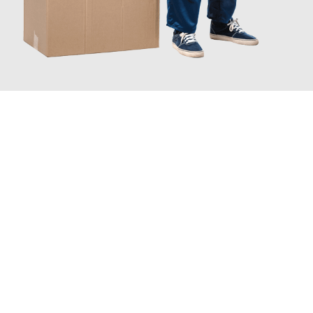
JETZT ANFRAGEN
Erleben Sie mit Umzugsmeister Pabst Graz, wie
einfach und
stressfrei Ihr Umzug Graz Stuttgart
sein kann. Unser
Expertenteam steht bereit, um Ihnen einen reibungslosen
Übergang in Ihr neues Zuhause zu garantieren.
Jetzt
unverbindliches Angebot
erhalten &