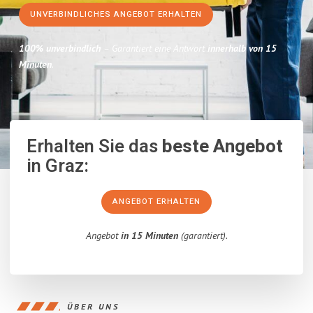
UNVERBINDLICHES ANGEBOT ERHALTEN
100% unverbindlich
– Garantiert eine Antwort
innerhalb von 15
Minuten
.
Erhalten Sie das
beste Angebot
in Graz:
ANGEBOT ERHALTEN
Angebot
in 15 Minuten
(garantiert).
ÜBER UNS