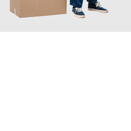
JETZT ANFRAGEN
Erleben Sie mit Umzugsmeister Pabst Graz, wie
einfach und
stressfrei Ihr Umzug Graz Koblenz
sein kann. Unser
Expertenteam steht bereit, um Ihnen einen reibungslosen
Übergang in Ihr neues Zuhause zu garantieren.
Jetzt
unverbindliches Angebot
erhalten &
100€ sparen: