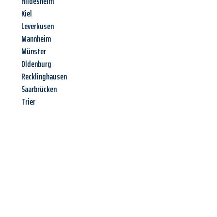
Hildesheim
Kiel
Leverkusen
Mannheim
Münster
Oldenburg
Recklinghausen
Saarbrücken
Trier
Jetzt anfragen &
Angebot
mit Best-Preis
erhalten!