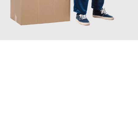
JETZT ANFRAGEN
Erleben Sie mit Umzugsmeister Pabst Graz, wie
einfach und
stressfrei Ihr Umzug Graz Karlsruhe
sein kann. Unser
Expertenteam steht bereit, um Ihnen einen reibungslosen
Übergang in Ihr neues Zuhause zu garantieren.
Jetzt
unverbindliches Angebot
erhalten &