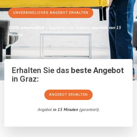
UNVERBINDLICHES ANGEBOT ERHALTEN
100% unverbindlich
– Garantiert eine Antwort
innerhalb von 15
Minuten
.
Erhalten Sie das
beste Angebot
in Graz:
ANGEBOT ERHALTEN
Angebot
in 15 Minuten
(garantiert).