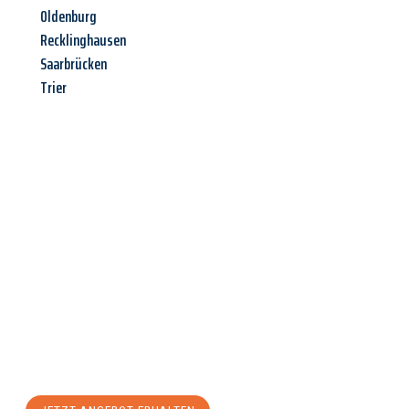
Oldenburg
Recklinghausen
Saarbrücken
Trier
Jetzt anfragen &
Angebot
mit Best-Preis
erhalten!
Schicken Sie uns jetzt Ihre unverbindliche Anfrage und sichern
Sie sich Ihr
individuelles Umzugsangebot für Ihr Anliegen in
Graz
zum Best-Preis! Nutzen Sie die Gelegenheit für einen
stressfreien Umzug
mit maximalem Komfort: