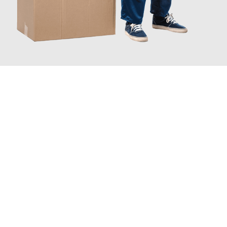
JETZT ANFRAGEN
Erleben Sie mit Umzugsmeister Pabst Graz, wie
einfach und
stressfrei Ihr Umzug Graz Frankfurt
sein kann. Unser
Expertenteam steht bereit, um Ihnen einen reibungslosen
Übergang in Ihr neues Zuhause zu garantieren.
Jetzt
unverbindliches Angebot
erhalten &