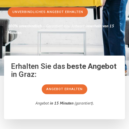
UNVERBINDLICHES ANGEBOT ERHALTEN
100% unverbindlich
– Garantiert eine Antwort
innerhalb von 15
Minuten
.
Erhalten Sie das
beste Angebot
in Graz:
ANGEBOT ERHALTEN
Angebot
in 15 Minuten
(garantiert).