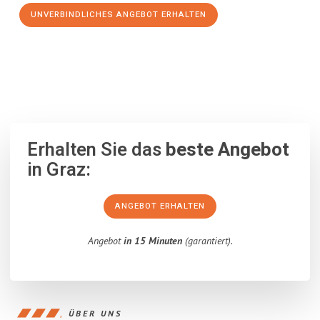
UNVERBINDLICHES ANGEBOT ERHALTEN
100% unverbindlich
– Garantiert eine Antwort
innerhalb von 15
Minuten
.
Erhalten Sie das
beste Angebot
in Graz:
ANGEBOT ERHALTEN
Angebot
in 15 Minuten
(garantiert).
ÜBER UNS