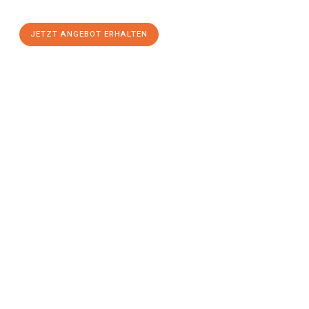
stressfreien Umzug
mit maximalem Komfort:
JETZT ANGEBOT ERHALTEN