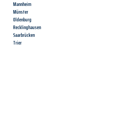
Mannheim
Münster
Oldenburg
Recklinghausen
Saarbrücken
Trier
Jetzt anfragen &
Angebot
mit Best-Preis
erhalten!
Schicken Sie uns jetzt Ihre unverbindliche Anfrage und sichern
Sie sich Ihr
individuelles Umzugsangebot für Ihr Anliegen in
Graz
zum Best-Preis! Nutzen Sie die Gelegenheit für einen