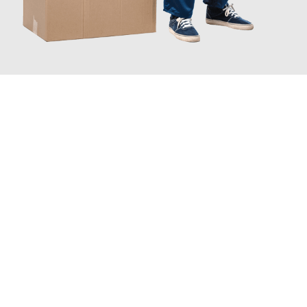
JETZT ANFRAGEN
Erleben Sie mit Umzugsmeister Pabst Graz, wie
einfach und
stressfrei Ihr Umzug Graz Rostock
sein kann. Unser
Expertenteam steht bereit, um Ihnen einen reibungslosen
Übergang in Ihr neues Zuhause zu garantieren.
Jetzt
unverbindliches Angebot
erhalten &
100€ sparen: